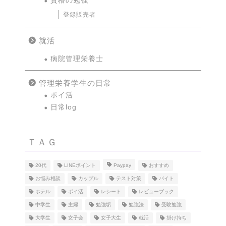
資格の勉強
登録販売者
就活
病院管理栄養士
管理栄養学生の日常
ポイ活
日常log
ＴＡＧ
20代
LINEポイント
Paypay
おすすめ
お悩み相談
カップル
テスト対策
バイト
ホテル
ポイ活
レシート
レビューブック
中学生
主婦
勉強垢
勉強法
受験勉強
大学生
女子会
女子大生
就活
掛け持ち