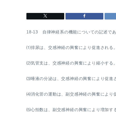
18-13 自律神経系の機能についての記述で
⑴排尿は、交感神経の興奮により促進される
⑵気管支は、交感神経の興奮により縮小する
⑶唾液の分泌は、交感神経の興奮により促進
⑷消化管の運動は、副交感神経の興奮により
⑸心拍数は、副交感神経の興奮により増加す