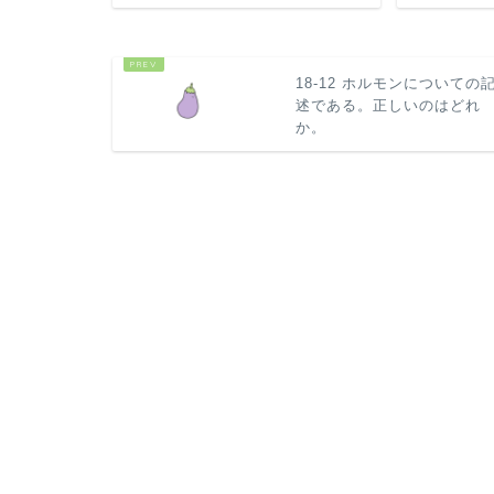
18-12 ホルモンについての
述である。正しいのはどれ
か。
HOME
勉強法
第18回栄養士実力認定試験
解剖