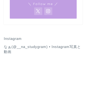
＼ Follow me ／
Instagram
なぁ(@__na_studygram) • Instagram写真と
動画