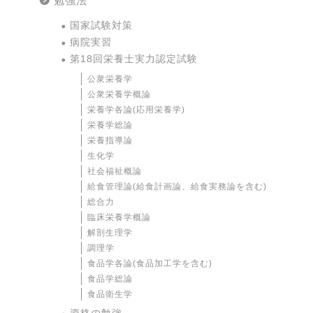
勉強法
国家試験対策
病院実習
第18回栄養士実力認定試験
公衆栄養学
公衆栄養学概論
栄養学各論(応用栄養学)
栄養学総論
栄養指導論
生化学
社会福祉概論
給食管理論(給食計画論、給食実務論を含む)
総合力
臨床栄養学概論
解剖生理学
調理学
食品学各論(食品加工学を含む)
食品学総論
食品衛生学