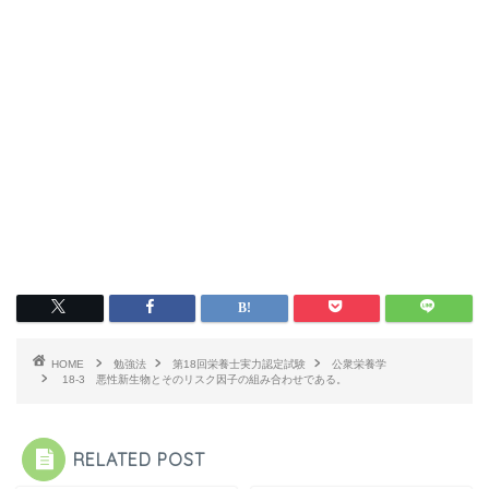
HOME
勉強法
第18回栄養士実力認定試験
公衆栄養学
18-3 悪性新生物とそのリスク因子の組み合わせである。
RELATED POST