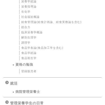
栄養学総論
栄養指導論
生化学
社会福祉概論
給食管理論(給食計画論、給食実務論を含む)
総合力
臨床栄養学概論
解剖生理学
調理学
食品学各論(食品加工学を含む)
食品学総論
食品衛生学
資格の勉強
登録販売者
就活
病院管理栄養士
管理栄養学生の日常