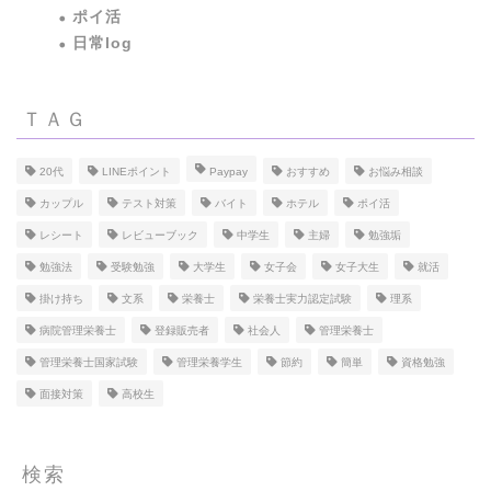
ポイ活
日常log
ＴＡＧ
20代
LINEポイント
Paypay
おすすめ
お悩み相談
カップル
テスト対策
バイト
ホテル
ポイ活
レシート
レビューブック
中学生
主婦
勉強垢
勉強法
受験勉強
大学生
女子会
女子大生
就活
掛け持ち
文系
栄養士
栄養士実力認定試験
理系
病院管理栄養士
登録販売者
社会人
管理栄養士
管理栄養士国家試験
管理栄養学生
節約
簡単
資格勉強
面接対策
高校生
検索