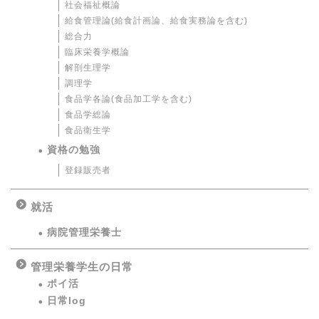
社会福祉概論
給食管理論(給食計画論、給食実務論を含む)
総合力
臨床栄養学概論
解剖生理学
調理学
食品学各論(食品加工学を含む)
食品学総論
食品衛生学
資格の勉強
登録販売者
就活
病院管理栄養士
管理栄養学生の日常
ポイ活
日常log