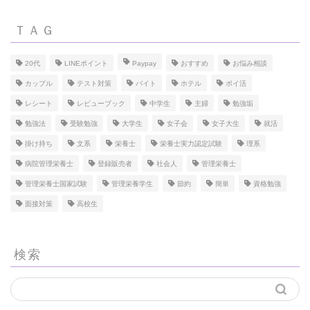
ＴＡＧ
20代
LINEポイント
Paypay
おすすめ
お悩み相談
カップル
テスト対策
バイト
ホテル
ポイ活
レシート
レビューブック
中学生
主婦
勉強垢
勉強法
受験勉強
大学生
女子会
女子大生
就活
掛け持ち
文系
栄養士
栄養士実力認定試験
理系
病院管理栄養士
登録販売者
社会人
管理栄養士
管理栄養士国家試験
管理栄養学生
節約
簡単
資格勉強
面接対策
高校生
検索