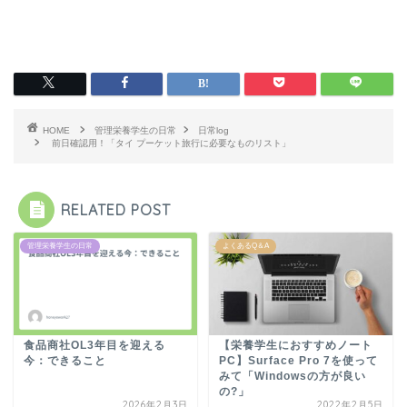
HOME
管理栄養学生の日常
日常log
前日確認用！「タイ プーケット旅行に必要なものリスト」
RELATED POST
管理栄養学生の日常
よくあるQ＆A
食品商社OL3年目を迎える
【栄養学生におすすめノート
今：できること
PC】Surface Pro 7を使って
みて「Windowsの方が良い
の?」
2026年2月3日
2022年2月5日