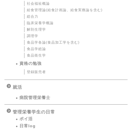
社会福祉概論
給食管理論(給食計画論、給食実務論を含む)
総合力
臨床栄養学概論
解剖生理学
調理学
食品学各論(食品加工学を含む)
食品学総論
食品衛生学
資格の勉強
登録販売者
就活
病院管理栄養士
管理栄養学生の日常
ポイ活
日常log