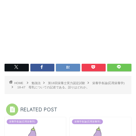
HOME
勉強法
第18回栄養士実力認定試験
栄養学各論(応用栄養学)
18-47 母乳についての記述である。誤りはどれか。
RELATED POST
栄養学各論(応用栄養学)
栄養学各論(応用栄養学)