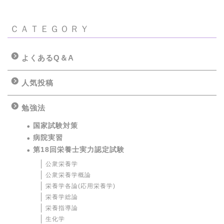
ＣＡＴＥＧＯＲＹ
よくあるQ＆A
人気投稿
勉強法
国家試験対策
病院実習
第18回栄養士実力認定試験
公衆栄養学
公衆栄養学概論
栄養学各論(応用栄養学)
栄養学総論
栄養指導論
生化学