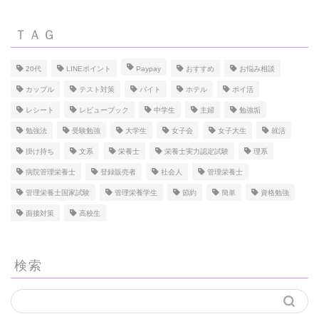
ＴＡＧ
20代
LINEポイント
Paypay
おすすめ
お悩み相談
カップル
テスト対策
バイト
ホテル
ポイ活
レシート
レビューブック
中学生
主婦
勉強垢
勉強法
受験勉強
大学生
女子会
女子大生
就活
掛け持ち
文系
栄養士
栄養士実力認定試験
理系
病院管理栄養士
登録販売者
社会人
管理栄養士
管理栄養士国家試験
管理栄養学生
節約
簡単
資格勉強
面接対策
高校生
検索