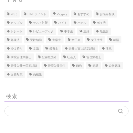
20代
LINEポイント
Paypay
おすすめ
お悩み相談
カップル
テスト対策
バイト
ホテル
ポイ活
レシート
レビューブック
中学生
主婦
勉強垢
勉強法
受験勉強
大学生
女子会
女子大生
就活
掛け持ち
文系
栄養士
栄養士実力認定試験
理系
病院管理栄養士
登録販売者
社会人
管理栄養士
管理栄養士国家試験
管理栄養学生
節約
簡単
資格勉強
面接対策
高校生
検索