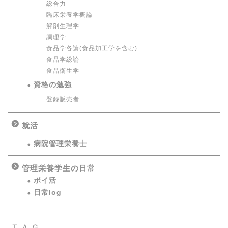
総合力
臨床栄養学概論
解剖生理学
調理学
食品学各論(食品加工学を含む)
食品学総論
食品衛生学
資格の勉強
登録販売者
就活
病院管理栄養士
管理栄養学生の日常
ポイ活
日常log
ＴＡＧ