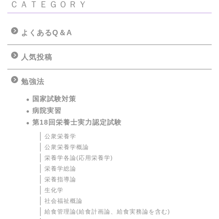
ＣＡＴＥＧＯＲＹ
よくあるQ＆A
人気投稿
勉強法
国家試験対策
病院実習
第18回栄養士実力認定試験
公衆栄養学
公衆栄養学概論
栄養学各論(応用栄養学)
栄養学総論
栄養指導論
生化学
社会福祉概論
給食管理論(給食計画論、給食実務論を含む)