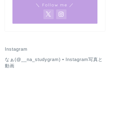
＼ Follow me ／
Instagram
なぁ(@__na_studygram) • Instagram写真と
動画