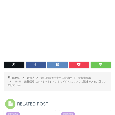
HOME
勉強法
第18回栄養士実力認定試験
栄養指導論
18-59 栄養指導におけるマネジメントサイクルについての記述である。正しい
のはどれか。
RELATED POST
栄養指導論
栄養指導論