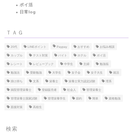
ポイ活
日常log
ＴＡＧ
20代
LINEポイント
Paypay
おすすめ
お悩み相談
カップル
テスト対策
バイト
ホテル
ポイ活
レシート
レビューブック
中学生
主婦
勉強垢
勉強法
受験勉強
大学生
女子会
女子大生
就活
掛け持ち
文系
栄養士
栄養士実力認定試験
理系
病院管理栄養士
登録販売者
社会人
管理栄養士
管理栄養士国家試験
管理栄養学生
節約
簡単
資格勉強
面接対策
高校生
検索