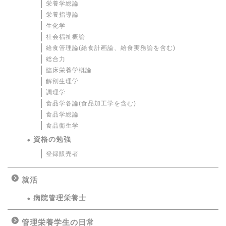
栄養学総論
栄養指導論
生化学
社会福祉概論
給食管理論(給食計画論、給食実務論を含む)
総合力
臨床栄養学概論
解剖生理学
調理学
食品学各論(食品加工学を含む)
食品学総論
食品衛生学
資格の勉強
登録販売者
就活
病院管理栄養士
管理栄養学生の日常