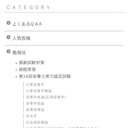
ＣＡＴＥＧＯＲＹ
よくあるQ＆A
人気投稿
勉強法
国家試験対策
病院実習
第18回栄養士実力認定試験
公衆栄養学
公衆栄養学概論
栄養学各論(応用栄養学)
栄養学総論
栄養指導論
生化学
社会福祉概論