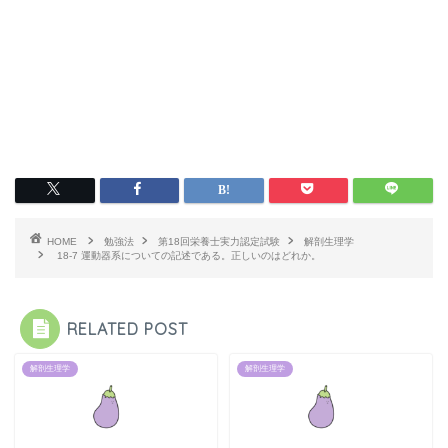
HOME
勉強法
第18回栄養士実力認定試験
解剖生理学
18-7 運動器系についての記述である。正しいのはどれか。
RELATED POST
解剖生理学
解剖生理学