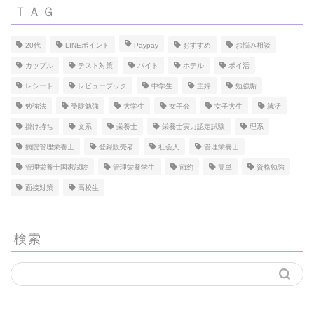
ＴＡＧ
20代
LINEポイント
Paypay
おすすめ
お悩み相談
カップル
テスト対策
バイト
ホテル
ポイ活
レシート
レビューブック
中学生
主婦
勉強垢
勉強法
受験勉強
大学生
女子会
女子大生
就活
掛け持ち
文系
栄養士
栄養士実力認定試験
理系
病院管理栄養士
登録販売者
社会人
管理栄養士
管理栄養士国家試験
管理栄養学生
節約
簡単
資格勉強
面接対策
高校生
検索