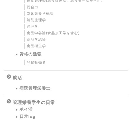
給食管理論(給食計画論、給食実務論を含む)
総合力
臨床栄養学概論
解剖生理学
調理学
食品学各論(食品加工学を含む)
食品学総論
食品衛生学
資格の勉強
登録販売者
就活
病院管理栄養士
管理栄養学生の日常
ポイ活
日常log