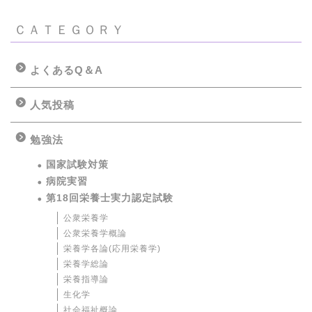
ＣＡＴＥＧＯＲＹ
よくあるQ＆A
人気投稿
勉強法
国家試験対策
病院実習
第18回栄養士実力認定試験
公衆栄養学
公衆栄養学概論
栄養学各論(応用栄養学)
栄養学総論
栄養指導論
生化学
社会福祉概論