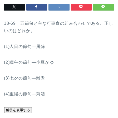
18-69 五節句と主な行事食の組み合わせである。正し
いのはどれか。
(1)人日の節句―屠蘇
(2)端午の節句―小豆がゆ
(3)七夕の節句―雑煮
(4)重陽の節句―菊酒