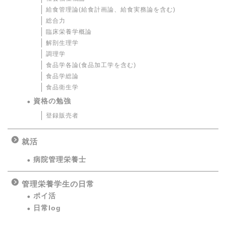
給食管理論(給食計画論、給食実務論を含む)
総合力
臨床栄養学概論
解剖生理学
調理学
食品学各論(食品加工学を含む)
食品学総論
食品衛生学
資格の勉強
登録販売者
就活
病院管理栄養士
管理栄養学生の日常
ポイ活
日常log