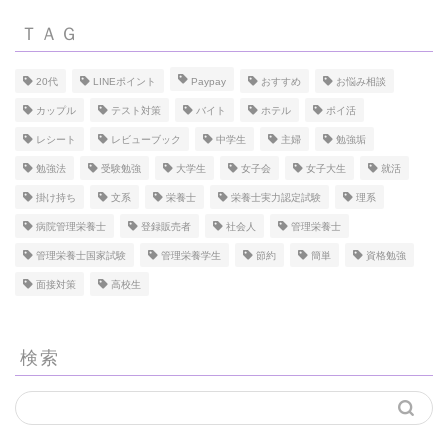
ＴＡＧ
20代
LINEポイント
Paypay
おすすめ
お悩み相談
カップル
テスト対策
バイト
ホテル
ポイ活
レシート
レビューブック
中学生
主婦
勉強垢
勉強法
受験勉強
大学生
女子会
女子大生
就活
掛け持ち
文系
栄養士
栄養士実力認定試験
理系
病院管理栄養士
登録販売者
社会人
管理栄養士
管理栄養士国家試験
管理栄養学生
節約
簡単
資格勉強
面接対策
高校生
検索