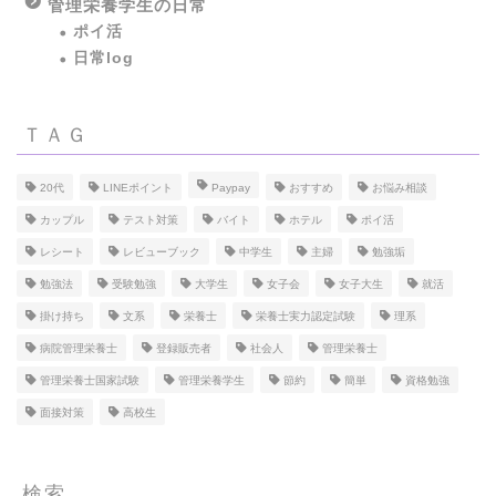
管理栄養学生の日常
ポイ活
日常log
ＴＡＧ
20代
LINEポイント
Paypay
おすすめ
お悩み相談
カップル
テスト対策
バイト
ホテル
ポイ活
レシート
レビューブック
中学生
主婦
勉強垢
勉強法
受験勉強
大学生
女子会
女子大生
就活
掛け持ち
文系
栄養士
栄養士実力認定試験
理系
病院管理栄養士
登録販売者
社会人
管理栄養士
管理栄養士国家試験
管理栄養学生
節約
簡単
資格勉強
面接対策
高校生
検索