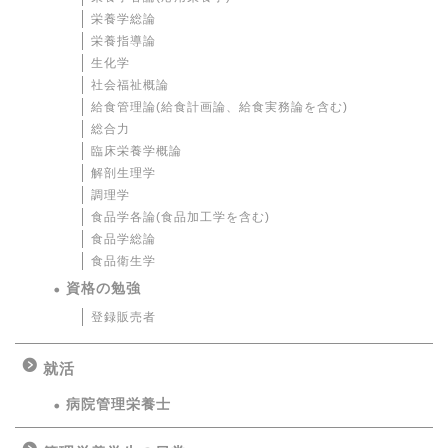
栄養学総論
栄養指導論
生化学
社会福祉概論
給食管理論(給食計画論、給食実務論を含む)
総合力
臨床栄養学概論
解剖生理学
調理学
食品学各論(食品加工学を含む)
食品学総論
食品衛生学
資格の勉強
登録販売者
就活
病院管理栄養士