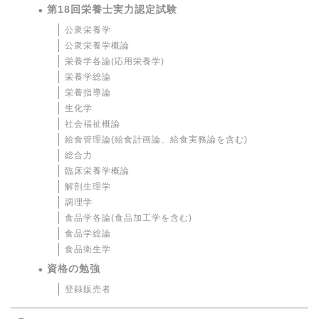
第18回栄養士実力認定試験
公衆栄養学
公衆栄養学概論
栄養学各論(応用栄養学)
栄養学総論
栄養指導論
生化学
社会福祉概論
給食管理論(給食計画論、給食実務論を含む)
総合力
臨床栄養学概論
解剖生理学
調理学
食品学各論(食品加工学を含む)
食品学総論
食品衛生学
資格の勉強
登録販売者