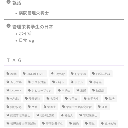
就活
病院管理栄養士
管理栄養学生の日常
ポイ活
日常log
ＴＡＧ
20代
LINEポイント
Paypay
おすすめ
お悩み相談
カップル
テスト対策
バイト
ホテル
ポイ活
レシート
レビューブック
中学生
主婦
勉強垢
勉強法
受験勉強
大学生
女子会
女子大生
就活
掛け持ち
文系
栄養士
栄養士実力認定試験
理系
病院管理栄養士
登録販売者
社会人
管理栄養士
管理栄養士国家試験
管理栄養学生
節約
簡単
資格勉強